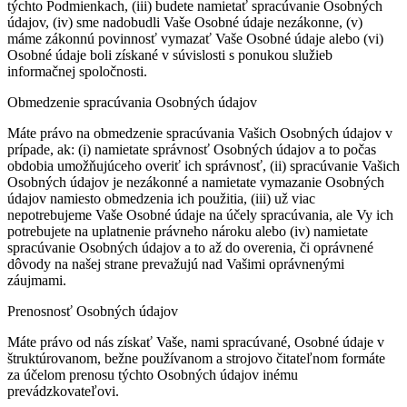
týchto Podmienkach, (iii) budete namietať spracúvanie Osobných
údajov, (iv) sme nadobudli Vaše Osobné údaje nezákonne, (v)
máme zákonnú povinnosť vymazať Vaše Osobné údaje alebo (vi)
Osobné údaje boli získané v súvislosti s ponukou služieb
informačnej spoločnosti.
Obmedzenie spracúvania Osobných údajov
Máte právo na obmedzenie spracúvania Vašich Osobných údajov v
prípade, ak: (i) namietate správnosť Osobných údajov a to počas
obdobia umožňujúceho overiť ich správnosť, (ii) spracúvanie Vašich
Osobných údajov je nezákonné a namietate vymazanie Osobných
údajov namiesto obmedzenia ich použitia, (iii) už viac
nepotrebujeme Vaše Osobné údaje na účely spracúvania, ale Vy ich
potrebujete na uplatnenie právneho nároku alebo (iv) namietate
spracúvanie Osobných údajov a to až do overenia, či oprávnené
dôvody na našej strane prevažujú nad Vašimi oprávnenými
záujmami.
Prenosnosť Osobných údajov
Máte právo od nás získať Vaše, nami spracúvané, Osobné údaje v
štruktúrovanom, bežne používanom a strojovo čitateľnom formáte
za účelom prenosu týchto Osobných údajov inému
prevádzkovateľovi.