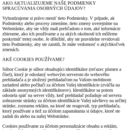
AKO AKTUALIZUJEME NAŠE PODMIENKY
SPRACÚVANIA OSOBNÝCH ÚDAJOV?
Vyhradzujeme si právo meniť tieto Podmienky. V prípade, ak
Podmienky alebo procesy zmeníme, tieto zmeny uverejníme na
Webstránke, aby ste vždy mali prehľadom o tom, aké informácie
zbierame, ako ich používame a za akých okolností ich môžeme
poskytnúť tretej osobe. Je dôležité, aby ste pravidelne revidovali
tieto Podmienky, aby ste zaistili, že máte vedomosť o akýchkoľvek
zmenách.
AKÉ COOKIES POUŽÍVAME?
Súbor Cookie je súbor obsahujúci identifikátor (reťazec písmen a
čísel), ktorý je odoslaný webovým serverom do webového
prehliadača a je uložený prehliadačom na Vašom mobilnom
zariadení alebo počítači za účelom Vašej identifikácie (zväčša na
základe anonymných identifikátorov). Identifikátor sa potom
odosiela späť na server vždy, keď prehliadač požaduje od servera
zobrazenie stránky za účelom identifikácie Vašej návštevy na určitej
stránke, zoznamu reklám, na ktoré ste reagovali, typ prehliadača,
ktorý používate a tiež za účelom zapamätania si údajov, ktoré ste
zadali do alebo na našej Webstránke.
Cookies používame za účelom personalizácie obsahu a reklám,