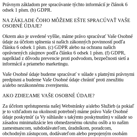
Právnym základom pre spracúvanie týchto informácií je článok 6
odsek 1 písm. (b) GDPR.
NA ZÁKLADE ČOHO MÔŽEME EŠTE SPRACÚVAŤ VAŠE
OSOBNÉ ÚDAJE?
Okrem ako je uvedené vyššie, máme právo spracúvať Vaše Osobné
údaje za účelom splnenia si našich zákonných povinností podľa
článku 6 odsek 1 písm. (c) GDPR alebo na ochranu našich
oprávnených záujmov podľa článku 6 odsek 1 písm. (f) GDPR,
napríklad z dôvodu prevencie proti podvodom, bezpečnosti sietí a
informácií a priameho marketingu.
Vaše Osobné údaje budeme spracúvať v súlade s platnými právnymi
predpismi a budeme Vaše Osobné údaje chrániť proti zneužitiu
a/alebo nezákonnému zverejneniu.
AKO ZDIEĽAME VAŠE OSOBNÉ ÚDAJE?
Za účelom sprístupnenia našej Webstránky a/alebo Služieb (a pokiaľ
je to vzhľadom na okolnosti potrebné) máme právo Vaše Osobné
údaje poskytnúť (a Vy súhlasíte s takýmto poskytnutím) v súlade so
zásadou minimalizácie len obmedzenému okruhu osôb a to našim
zamestnancom, subdodávateľom, úradníkom, poradcom,
obchodným zástupcom, dodávateľom alebo prepojeným osobám