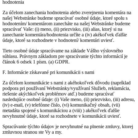
hodnotenia
Za účelom zanechania hodnotenia alebo zverejnenia komentára na
našej Webstránke budeme spracúvať osobné údaje, ktoré spolu s
hodnotením/ komentárom zanecháte na našej Webstránke budeme
spracúvať Vaše: (i) meno, (ii) priezvisko, (iii) alias, ktorý si na
zanechanie komentára/hodnotenia určíte a (iv) akékoľvek ďalšie
údaje, ktoré sa rozhodnete v hodnotení/ komentári uviesť.
Tieto osobné údaje spracúvame na základe Vášho výslovného
súhlasu. Právnym základom pre spracúvanie týchto informácií je
článok 6 odsek 1 písm. (a) GDPR.
F. Informácie získavané pri komunikácii s nami
Za účelom komunikácie s nami z akéhokoľvek dôvodu (napríklad
podpora pri používaní Webstránky/využívaní Služieb, reklamácia,
riešenie akýchkoľvek problémov atď.) budeme spracúvať
nasledujúce osobné údaje: (i) Vaše meno, (ii) priezvisko, (iii) adresu,
(iv) e-mail, (v) telefónne číslo, (vi) komunikačný obsah, (vii)
metadáta spojené s komunikáciou a (viii) ) akékoľvek ďalšie
nevyhnutné údaje, ktoré sa rozhodnete v komunikácii uviesť.
Spracúvanie týchto údajov je nevyhnutné na plnenie zmluvy, ktorej
zmluvnou stranou ste Vy a my.