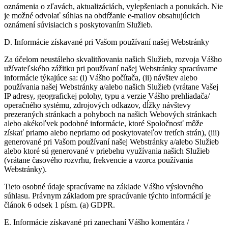
oznámenia o zľavách, aktualizáciách, vylepšeniach a ponukách. Nie
je možné odvolať súhlas na obdŕžanie e-mailov obsahujúcich
oznámení súvisiacich s poskytovaním Služieb.
D. Informácie získavané pri Vašom používaní našej Webstránky
Za účelom neustáleho skvalitňovania našich Služieb, rozvoja Vášho
užívateľského zážitku pri používaní našej Webstránky spracúvame
informácie týkajúce sa: (i) Vášho počítača, (ii) návštev alebo
používania našej Webstránky a/alebo našich Služieb (vrátane Vašej
IP adresy, geografickej polohy, typu a verzie Vášho prehliadača/
operačného systému, zdrojových odkazov, dĺžky návštevy
prezeraných stránkach a pohyboch na našich Webových stránkach
alebo akékoľvek podobné informácie, ktoré Spoločnosť môže
získať priamo alebo nepriamo od poskytovateľov tretích strán), (iii)
generované pri Vašom používaní našej Webstránky a/alebo Služieb
alebo ktoré sú generované v priebehu využívania našich Služieb
(vrátane časového rozvrhu, frekvencie a vzorca používania
Webstránky).
Tieto osobné údaje spracúvame na základe Vášho výslovného
súhlasu. Právnym základom pre spracúvanie týchto informácií je
článok 6 odsek 1 písm. (a) GDPR.
E. Informácie získavané pri zanechaní Vášho komentára /