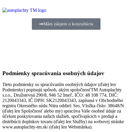
Mám záujem o konzultáciu
Ochrana osobných údajov
Podmienky spracúvania osobných údajov
Tieto podmienky so spracúvaním osobných údajov (ďalej len
Podmienky) popisujú spôsob, akým spoločnosťTM Autoplachty
s.r.o., Družstevná 290/8, 946 52 Imeľ, IČO: 48 108 774, DIČ:
2120043343, IČ DPH: SK2120043343, zapísaná v Obchodného
registra Okresného súdu Nitra oddiel: Sro, Vložka číslo: 38648/N
(ďalej len Spoločnosť alebo my) spracúva Vaše osobné údaje za
účelom poskytovania našich služieb, spočívajúcich v predaji a
distribúcii doplnkov tovaru (ďalej len Služby) na webovej stránke
www.autoplachty-tm.sk/ (ďalej len Webstránka).