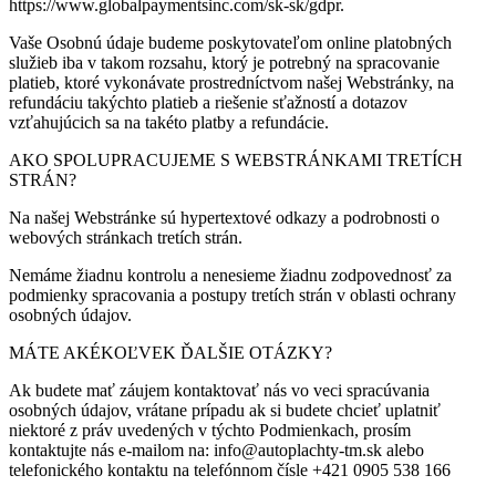
https://www.globalpaymentsinc.com/sk-sk/gdpr.
Vaše Osobnú údaje budeme poskytovateľom online platobných
služieb iba v takom rozsahu, ktorý je potrebný na spracovanie
platieb, ktoré vykonávate prostredníctvom našej Webstránky, na
refundáciu takýchto platieb a riešenie sťažností a dotazov
vzťahujúcich sa na takéto platby a refundácie.
AKO SPOLUPRACUJEME S WEBSTRÁNKAMI TRETÍCH
STRÁN?
Na našej Webstránke sú hypertextové odkazy a podrobnosti o
webových stránkach tretích strán.
Nemáme žiadnu kontrolu a nenesieme žiadnu zodpovednosť za
podmienky spracovania a postupy tretích strán v oblasti ochrany
osobných údajov.
MÁTE AKÉKOĽVEK ĎALŠIE OTÁZKY?
Ak budete mať záujem kontaktovať nás vo veci spracúvania
osobných údajov, vrátane prípadu ak si budete chcieť uplatniť
niektoré z práv uvedených v týchto Podmienkach, prosím
kontaktujte nás e-mailom na: info@autoplachty-tm.sk alebo
telefonického kontaktu na telefónnom čísle +421 0905 538 166