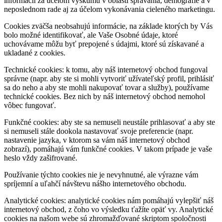
informácií za účelom výskumu v oblasti správania, demografie a v
neposlednom rade aj za účelom vykonávania cieleného marketingu.
Cookies zväčša neobsahujú informácie, na základe ktorých by Vás
bolo možné identifikovať, ale Vaše Osobné údaje, ktoré
uchovávame môžu byť prepojené s údajmi, ktoré sú získavané a
ukladané z cookies.
Technické cookies: k tomu, aby náš internetový obchod fungoval
správne (napr. aby ste si mohli vytvoriť užívateľský profil, prihlásiť
sa do neho a aby ste mohli nakupovať tovar a služby), používame
technické cookies. Bez nich by náš internetový obchod nemohol
vôbec fungovať.
Funkčné cookies: aby ste sa nemuseli neustále prihlasovať a aby ste
si nemuseli stále dookola nastavovať svoje preferencie (napr.
nastavenie jazyka, v ktorom sa vám náš internetový obchod
zobrazí), pomáhajú vám funkčné cookies. V takom prípade je vaše
heslo vždy zašifrované.
Používanie týchto cookies nie je nevyhnutné, ale výrazne vám
spríjemní a uľahčí návštevu nášho internetového obchodu.
Analytické cookies: analytické cookies nám pomáhajú vylepšiť náš
internetový obchod, z čoho vo výsledku ťažíte opäť vy. Analytické
cookies na našom webe sú zhromažďované skriptom spoločnosti