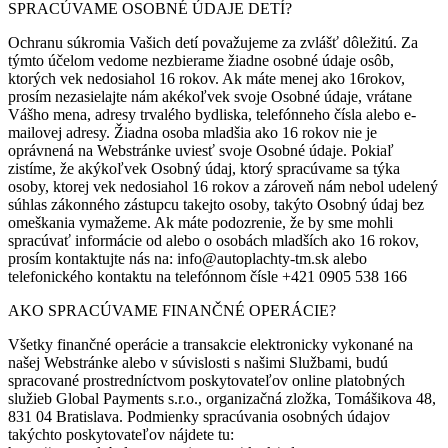
SPRACÚVAME OSOBNÉ ÚDAJE DETÍ?
Ochranu súkromia Vašich detí považujeme za zvlášť dôležitú. Za
týmto účelom vedome nezbierame žiadne osobné údaje osôb,
ktorých vek nedosiahol 16 rokov. Ak máte menej ako 16rokov,
prosím nezasielajte nám akékoľvek svoje Osobné údaje, vrátane
Vášho mena, adresy trvalého bydliska, telefónneho čísla alebo e-
mailovej adresy. Žiadna osoba mladšia ako 16 rokov nie je
oprávnená na Webstránke uviesť svoje Osobné údaje. Pokiaľ
zistíme, že akýkoľvek Osobný údaj, ktorý spracúvame sa týka
osoby, ktorej vek nedosiahol 16 rokov a zároveň nám nebol udelený
súhlas zákonného zástupcu takejto osoby, takýto Osobný údaj bez
omeškania vymažeme. Ak máte podozrenie, že by sme mohli
spracúvať informácie od alebo o osobách mladších ako 16 rokov,
prosím kontaktujte nás na: info@autoplachty-tm.sk alebo
telefonického kontaktu na telefónnom čísle +421 0905 538 166
AKO SPRACÚVAME FINANČNÉ OPERÁCIE?
Všetky finančné operácie a transakcie elektronicky vykonané na
našej Webstránke alebo v súvislosti s našimi Službami, budú
spracované prostredníctvom poskytovateľov online platobných
služieb Global Payments s.r.o., organizačná zložka, Tomášikova 48,
831 04 Bratislava. Podmienky spracúvania osobných údajov
takýchto poskytovateľov nájdete tu: