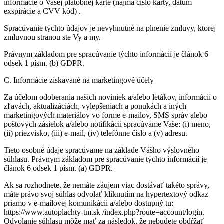
informácie o Vašej platobnej karte (najmä číslo karty, dátum
exspirácie a CVV kód) .
Spracúvanie týchto údajov je nevyhnutné na plnenie zmluvy, ktorej
zmluvnou stranou ste Vy a my.
Právnym základom pre spracúvanie týchto informácií je článok 6
odsek 1 písm. (b) GDPR.
C. Informácie získavané na marketingové účely
Za účelom odoberania našich noviniek a/alebo letákov, informácií o
zľavách, aktualizáciách, vylepšeniach a ponukách a iných
marketingových materiálov vo forme e-mailov, SMS správ alebo
poštových zásielok a/alebo notifikácii spracúvame Vaše: (i) meno,
(ii) priezvisko, (iii) e-mail, (iv) telefónne číslo a (v) adresu.
Tieto osobné údaje spracúvame na základe Vášho výslovného
súhlasu. Právnym základom pre spracúvanie týchto informácií je
článok 6 odsek 1 písm. (a) GDPR.
Ak sa rozhodnete, že nemáte záujem viac dostávať takéto správy,
máte právo svoj súhlas odvolať kliknutím na hypertextový odkaz
priamo v e-mailovej komunikácii a/alebo dostupný tu:
https://www.autoplachty-tm.sk /index.php?route=account/login.
Odvolanie súhlasu môže mať za následok, že nebudete obdŕžať