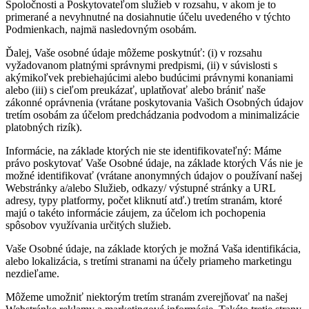
Spoločnosti a Poskytovateľom služieb v rozsahu, v akom je to
primerané a nevyhnutné na dosiahnutie účelu uvedeného v týchto
Podmienkach, najmä nasledovným osobám.
Ďalej, Vaše osobné údaje môžeme poskytnúť: (i) v rozsahu
vyžadovanom platnými správnymi predpismi, (ii) v súvislosti s
akýmikoľvek prebiehajúcimi alebo budúcimi právnymi konaniami
alebo (iii) s cieľom preukázať, uplatňovať alebo brániť naše
zákonné oprávnenia (vrátane poskytovania Vašich Osobných údajov
tretím osobám za účelom predchádzania podvodom a minimalizácie
platobných rizík).
Informácie, na základe ktorých nie ste identifikovateľný: Máme
právo poskytovať Vaše Osobné údaje, na základe ktorých Vás nie je
možné identifikovať (vrátane anonymných údajov o používaní našej
Webstránky a/alebo Služieb, odkazy/ výstupné stránky a URL
adresy, typy platformy, počet kliknutí atď.) tretím stranám, ktoré
majú o takéto informácie záujem, za účelom ich pochopenia
spôsobov využívania určitých služieb.
Vaše Osobné údaje, na základe ktorých je možná Vaša identifikácia,
alebo lokalizácia, s tretími stranami na účely priameho marketingu
nezdieľame.
Môžeme umožniť niektorým tretím stranám zverejňovať na našej