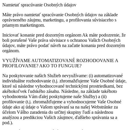
Namietať spracúvanie Osobných údajov
Máte právo namietať spracúvanie Osobných údajov na základe
oprávneného záujmu, marketingu, a profilovania súvisiaceho s
priamym marketingom.
Iniciovať konanie pred dozorným orgánom Ak máte podozrenie, že
boli porušené Vaše práva súvisiace s ochranou Vašich Osobných
údajov, máte právo podať návrh na začatie konania pred dozorným
orgánom.
VYUŽÍVAME AUTOMATIZOVANÉ ROZHODOVANIE A
PROFILOVANIE? AKO TO FUNGUJE?
Na poskytovanie našich Služieb nevyužívame: (i) automatizované
individuálne rozhodovanie (t.j. zhromažďujeme Vaše Osobné údaje,
ktoré sú následne vyhodnocované technickými prostriedkami, bez
akéhokoľvek ľudského zásahu. Následne, na základe takéhoto
vyhodnotenia Vám ďalej poskytujeme naše Služby) a (ii)
profilovanie (t.j. zhromažďujeme a vyhodnocujeme Vaše Osobné
údaje ako aj údaje o Vašom správaní sa na našej Webstránke za
účelom Vášho zaradenia do určitej skupiny ľudí a následnou
analýzou a predikciou Vašich záujmov, ďalšieho správania sa a
pod.).