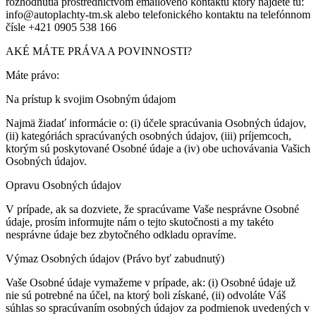
rozhodnutia prostredníctvom emailoveho kontaktu ktorý nájdete tu:
info@autoplachty-tm.sk alebo telefonického kontaktu na telefónnom
čísle +421 0905 538 166
AKÉ MÁTE PRÁVA A POVINNOSTI?
Máte právo:
Na prístup k svojim Osobným údajom
Najmä žiadať informácie o: (i) účele spracúvania Osobných údajov,
(ii) kategóriách spracúvaných osobných údajov, (iii) príjemcoch,
ktorým sú poskytované Osobné údaje a (iv) obe uchovávania Vašich
Osobných údajov.
Opravu Osobných údajov
V prípade, ak sa dozviete, že spracúvame Vaše nesprávne Osobné
údaje, prosím informujte nám o tejto skutočnosti a my takéto
nesprávne údaje bez zbytočného odkladu opravíme.
Výmaz Osobných údajov (Právo byť zabudnutý)
Vaše Osobné údaje vymažeme v prípade, ak: (i) Osobné údaje už
nie sú potrebné na účel, na ktorý boli získané, (ii) odvoláte Váš
súhlas so spracúvaním osobných údajov za podmienok uvedených v