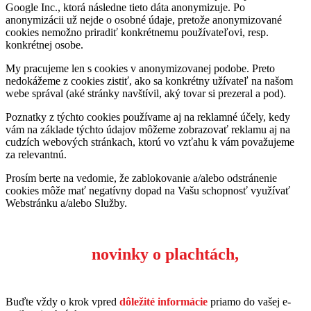
Google Inc., ktorá následne tieto dáta anonymizuje. Po
anonymizácii už nejde o osobné údaje, pretože anonymizované
cookies nemožno priradiť konkrétnemu používateľovi, resp.
konkrétnej osobe.
My pracujeme len s cookies v anonymizovanej podobe. Preto
nedokážeme z cookies zistiť, ako sa konkrétny užívateľ na našom
webe správal (aké stránky navštívil, aký tovar si prezeral a pod).
Poznatky z týchto cookies používame aj na reklamné účely, kedy
vám na základe týchto údajov môžeme zobrazovať reklamu aj na
cudzích webových stránkach, ktorú vo vzťahu k vám považujeme
za relevantnú.
Prosím berte na vedomie, že zablokovanie a/alebo odstránenie
cookies môže mať negatívny dopad na Vašu schopnosť využívať
Webstránku a/alebo Služby.
Odoberajte
novinky o plachtách,
servise a najnovších riešeniach pre vaše
vozidlá.
Buďte vždy o krok vpred
dôležité informácie
priamo do vašej e-