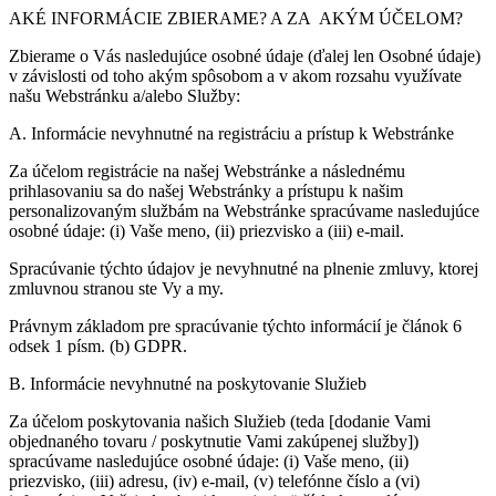
AKÉ INFORMÁCIE ZBIERAME? A ZA AKÝM ÚČELOM?
Zbierame o Vás nasledujúce osobné údaje (ďalej len Osobné údaje)
v závislosti od toho akým spôsobom a v akom rozsahu využívate
našu Webstránku a/alebo Služby:
A. Informácie nevyhnutné na registráciu a prístup k Webstránke
Za účelom registrácie na našej Webstránke a následnému
prihlasovaniu sa do našej Webstránky a prístupu k našim
personalizovaným službám na Webstránke spracúvame nasledujúce
osobné údaje: (i) Vaše meno, (ii) priezvisko a (iii) e-mail.
Spracúvanie týchto údajov je nevyhnutné na plnenie zmluvy, ktorej
zmluvnou stranou ste Vy a my.
Právnym základom pre spracúvanie týchto informácií je článok 6
odsek 1 písm. (b) GDPR.
B. Informácie nevyhnutné na poskytovanie Služieb
Za účelom poskytovania našich Služieb (teda [dodanie Vami
objednaného tovaru / poskytnutie Vami zakúpenej služby])
spracúvame nasledujúce osobné údaje: (i) Vaše meno, (ii)
priezvisko, (iii) adresu, (iv) e-mail, (v) telefónne číslo a (vi)