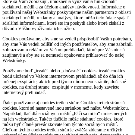
ktoré sa Vám zobrazujú, umožnenia využívania funkcionalít
sociálnych médií a za účelom analýzy návštevnosti. Informácie o
používaní našej Webstránky poskytujeme našim partnerom z oblasti
sociálnych médií, reklamy a analýzy, ktoré môžu tieto údaje spájať
sďalšími informáciami, ktoré ste im poskytli alebo ktoré získali z
dôvodu Vášho využívania ich služieb.
Cookies používame, aby sme sa vedeli prispôsobiť Vašim potrebám,
aby sme Vás vedeli odlíšiť od iných používateľov, aby sme zabránili
zobrazovaniu reklám vo Vašom prehliadači, ktoré pre Vás nie sú
zaujímavé a aby ste sa nemuseli opakovane prihlasovať do našej
Webstránky.
Používame buď „trvalé“ alebo „dočasné“ cookies: trvalé cookies
budú uložené vo Vašom internetovom prehliadači až do dňa ich
určenej exspirácie, ak ich pred týmto dňom neodstránite; dočasné
cookies, na druhej strane, exspirujú v momente, kedy zavriete
internetový prehliadač.
Ďalej používame aj cookies tretích strán: Cookies tretích strán sú
cookies, ktoré sú nastavené inou stránkou než našou Webstránkou.
Napríklad, tlačidlá sociálnych médií „Páči sa mi to“ umiestnených
na ich webstránke. Takéto tlačidlo môže stiahnuť cookies, ktoré
môžu byť čítané prevádzkovateľom týchto sociálnych médií.
Cieľom týchto cookies tretích strán je zväčša zbieranie určitých