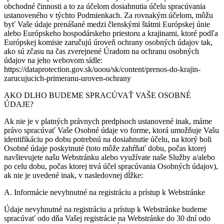
obchodné činnosti a to za účelom dosiahnutia účelu spracúvania
ustanoveného v týchto Podmienkach. Za rovnakým účelom, môžu
byť Vaše údaje prenášané medzi členskými štátmi Európskej únie
alebo Európskeho hospodárskeho priestoru a krajinami, ktoré podľa
Európskej komisie zaručujú úroveň ochrany osobných údajov tak,
ako sú zčasu na čas zverejnené Úradom na ochranu osobných
údajov na jeho webovom sídle:
https://dataprotection.gov.sk/uoou/sk/content/prenos-do-krajin-
zarucujucich-primeranu-uroven-ochrany
AKO DLHO BUDEME SPRACÚVAŤ VAŠE OSOBNÉ
ÚDAJE?
Ak nie je v platných právnych predpisoch ustanovené inak, máme
právo spracúvať Vaše Osobné údaje vo forme, ktorá umožňuje Vašu
identifikáciu po dobu potrebnú na dosiahnutie účelu, na ktorý boli
Osobné údaje poskytnuté (toto môže zahŕňať dobu, počas ktorej
navštevujete našu Webstránku alebo využívate naše Služby a/alebo
po celu dobu, počas ktorej trvá účel spracúvania Osobných údajov),
ak nie je uvedené inak, v nasledovnej dĺžke:
A. Informácie nevyhnutné na registráciu a prístup k Webstránke
Údaje nevyhnutné na registráciu a prístup k Webstránke budeme
spracúvať odo dňa Vašej registrácie na Webstránke do 30 dní odo