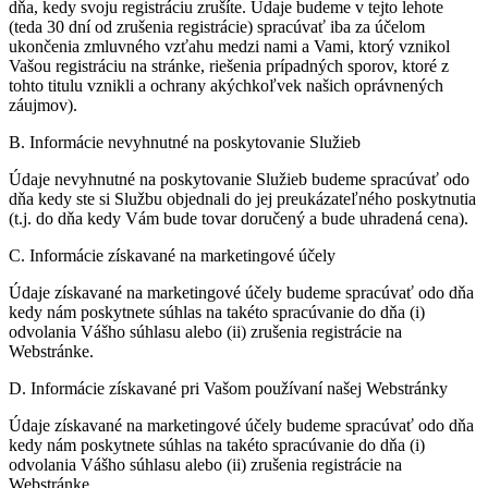
dňa, kedy svoju registráciu zrušíte. Údaje budeme v tejto lehote
(teda 30 dní od zrušenia registrácie) spracúvať iba za účelom
ukončenia zmluvného vzťahu medzi nami a Vami, ktorý vznikol
Vašou registráciu na stránke, riešenia prípadných sporov, ktoré z
tohto titulu vznikli a ochrany akýchkoľvek našich oprávnených
záujmov).
B. Informácie nevyhnutné na poskytovanie Služieb
Údaje nevyhnutné na poskytovanie Služieb budeme spracúvať odo
dňa kedy ste si Službu objednali do jej preukázateľného poskytnutia
(t.j. do dňa kedy Vám bude tovar doručený a bude uhradená cena).
C. Informácie získavané na marketingové účely
Údaje získavané na marketingové účely budeme spracúvať odo dňa
kedy nám poskytnete súhlas na takéto spracúvanie do dňa (i)
odvolania Vášho súhlasu alebo (ii) zrušenia registrácie na
Webstránke.
D. Informácie získavané pri Vašom používaní našej Webstránky
Údaje získavané na marketingové účely budeme spracúvať odo dňa
kedy nám poskytnete súhlas na takéto spracúvanie do dňa (i)
odvolania Vášho súhlasu alebo (ii) zrušenia registrácie na
Webstránke.