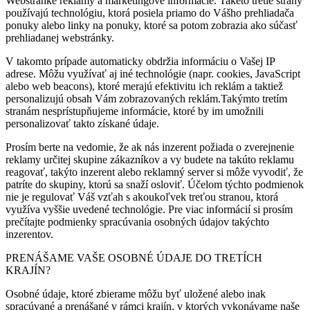
Webstránke reklamy a marketingové informácie. Takéto tretie strany
používajú technológiu, ktorá posiela priamo do Vášho prehliadača
ponuky alebo linky na ponuky, ktoré sa potom zobrazia ako súčasť
prehliadanej webstránky.
V takomto prípade automaticky obdržia informáciu o Vašej IP
adrese. Môžu využívať aj iné technológie (napr. cookies, JavaScript
alebo web beacons), ktoré merajú efektivitu ich reklám a taktiež
personalizujú obsah Vám zobrazovaných reklám.Takýmto tretím
stranám nesprístupňujeme informácie, ktoré by im umožnili
personalizovať takto získané údaje.
Prosím berte na vedomie, že ak nás inzerent požiada o zverejnenie
reklamy určitej skupine zákazníkov a vy budete na takúto reklamu
reagovať, takýto inzerent alebo reklamný server si môže vyvodiť, že
patríte do skupiny, ktorú sa snaží osloviť. Účelom týchto podmienok
nie je regulovať Váš vzťah s akoukoľvek treťou stranou, ktorá
využíva vyššie uvedené technológie. Pre viac informácií si prosím
prečítajte podmienky spracúvania osobných údajov takýchto
inzerentov.
PRENÁŠAME VAŠE OSOBNÉ ÚDAJE DO TRETÍCH
KRAJÍN?
Osobné údaje, ktoré zbierame môžu byť uložené alebo inak
spracúvané a prenášané v rámci krajín, v ktorých vykonávame naše