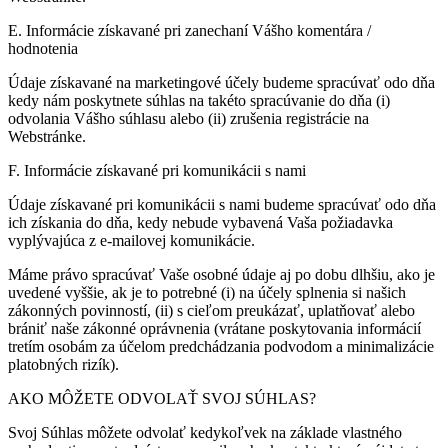
E. Informácie získavané pri zanechaní Vášho komentára /
hodnotenia
Údaje získavané na marketingové účely budeme spracúvať odo dňa
kedy nám poskytnete súhlas na takéto spracúvanie do dňa (i)
odvolania Vášho súhlasu alebo (ii) zrušenia registrácie na
Webstránke.
F. Informácie získavané pri komunikácii s nami
Údaje získavané pri komunikácii s nami budeme spracúvať odo dňa
ich získania do dňa, kedy nebude vybavená Vaša požiadavka
vyplývajúca z e-mailovej komunikácie.
Máme právo spracúvať Vaše osobné údaje aj po dobu dlhšiu, ako je
uvedené vyššie, ak je to potrebné (i) na účely splnenia si našich
zákonných povinností, (ii) s cieľom preukázať, uplatňovať alebo
brániť naše zákonné oprávnenia (vrátane poskytovania informácií
tretím osobám za účelom predchádzania podvodom a minimalizácie
platobných rizík).
AKO MÔŽETE ODVOLAŤ SVOJ SÚHLAS?
Svoj Súhlas môžete odvolať kedykoľvek na základe vlastného